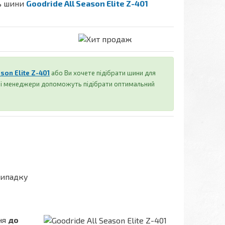
ть шини
Goodride All Season Elite Z-401
son Elite Z-401
або Ви хочете підібрати шини для
аші менеджери допоможуть підібрати оптимальний
випадку
ня
до