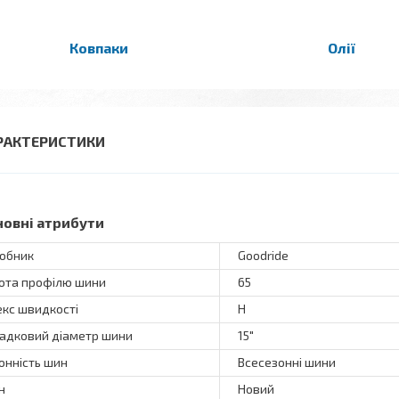
Ковпаки
Олії
РАКТЕРИСТИКИ
новні атрибути
обник
Goodride
ота профілю шини
65
екс швидкості
H
адковий діаметр шини
15"
онність шин
Всесезонні шини
н
Новий