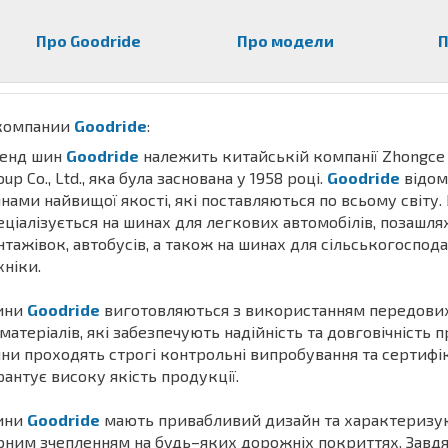
Про Goodride
Про модели
П
компании
Goodride
:
енд шин
Goodride
належить китайській компанії Zhongce
oup Co., Ltd., яка була заснована у 1958 році.
Goodride
відом
нами найвищої якості, які поставляються по всьому світу.
еціалізується на шинах для легкових автомобілів, позашля
нтажівок, автобусів, а також на шинах для сільськогоспод
хніки.
ини
Goodride
виготовляються з використанням передових
 матеріалів, які забезпечують надійність та довговічність п
ни проходять строгі контрольні випробування та сертифі
рантує високу якість продукції.
ини
Goodride
мають привабливий дизайн та характеризу
рним зчепленням на будь–яких дорожніх покриттях. Завдя