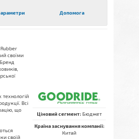
араметри
Допомога
 Rubber
ий своїми
 Бренд
ховиків,
арської
 технологій
родукції. Всі
кацію, що
Ціновий сегмент:
Бюджет
Країна заснування компанії:
ються
Китай
ки своїй