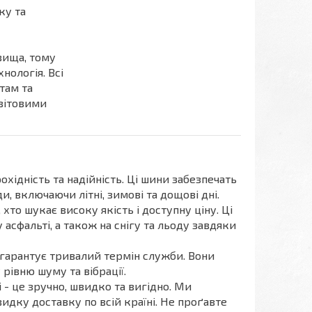
ку та
вища, тому
нологія. Всі
там та
світовими
охідність та надійність. Ці шини забезпечать
, включаючи літні, зимові та дощові дні.
 хто шукає високу якість і доступну ціну. Ці
сфальті, а також на снігу та льоду завдяки
о гарантує тривалий термін служби. Вони
івню шуму та вібрації.
 - це зручно, швидко та вигідно. Ми
видку доставку по всій країні. Не проґавте