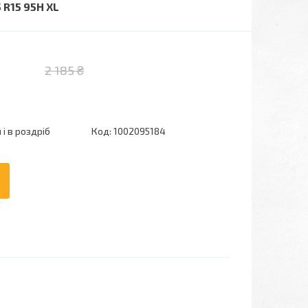
R15 95H XL
2 185 ₴
і в роздріб
Код:
1002095184