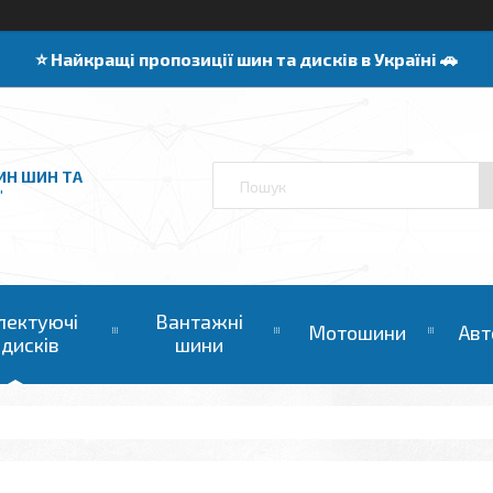
⭐️ Найкращі пропозиції шин та дисків в Україні 🚗
ИН ШИН ТА
"
лектуючі
Вантажні
Мотошини
Авт
 дисків
шини