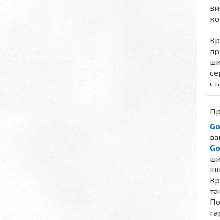
ви
ко
Кр
пр
ши
се
ст
Пр
Go
ва
Go
ши
ін
Кр
та
По
га