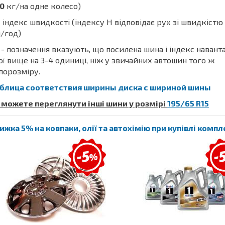
0
кг/на одне колесо)
 індекс швидкості (індексу H відповідає рух зі швидкістю
/год)
- позначення вказують, що посилена шина і індекс наван
ої вище на 3-4 одиниці, ніж у звичайних автошин того ж
порозміру.
блица соответствия ширины диска с шириной шины
 можете переглянути інші шини у розмірі
195/65 R15
ижка 5% на ковпаки, олії та автохімію при купівлі комп