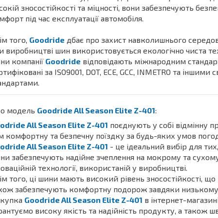
сокій зносостійкості та міцності, вони забезпечують безпе
мфорт під час експлуатації автомобіля.
ім того,
Goodride
дбає про захист навколишнього середо
и виробництві шин використовується екологічно чиста тех
ни компанії
Goodride
відповідають міжнародним стандар
ртифіковані за ISO9001, DOT, ECE, GCC, INMETRO та іншими 
андартами.
о модель
Goodride All Season Elite Z-401
:
odride All Season Elite Z-401
поєднують у собі відмінну пр
м комфортну та безпечну поїздку за будь-яких умов погоди
odride All Season Elite Z-401
- це ідеальний вибір для тих,
ни забезпечують надійне зчеплення на мокрому та сухому а
новаційній технології, використаній у виробництві.
ім того, ці шини мають високий рівень зносостійкості, щ
кож забезпечують комфортну подорож завдяки низькому р
купка
Goodride All Season Elite Z-401
в інтернет-магазині
рантуємо високу якість та надійність продукту, а також ш