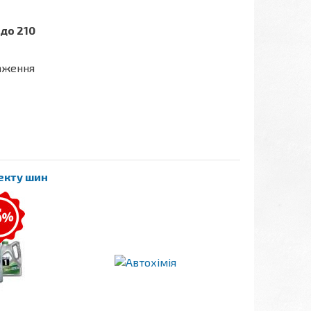
до 210
таження
лекту шин