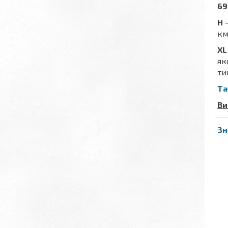
69
H
-
км
XL
як
ти
Та
Ви
Зн