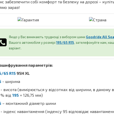
нс забезпечити собі комфорт та безпеку на дорозі – купі
ямо зараз!
Якщо у Вас виникають труднощі з вибором шини
Goodride All Sea
Вашого автомобіля у розмірі
195/65 R15
, зателефонуйте нам, н
варіант.
зшифрування параметрів:
5/65 R15
95H XL
5
- ширина
- висота (вимірюється у відсотках від ширини, в даному 
% від
195
= 126,75 мм)
5
– монтажний діаметр шини
- індекс навантаження (індексу 95 відповідає навантажен