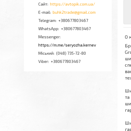
https://avtopik.com.ua/
buhk2trade@gmail.com
+380677803467
+380677803467
О 
Messenger
https://m.me/seryozha.kernev
Бр
Gr
Міський
(048) 735-72-80
ши
Viber
+380677803467
сп
ва
те
Ш
та
ши
га
Ш
га