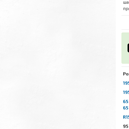
ша
пр
Ро
19
19
65
65
R1
95