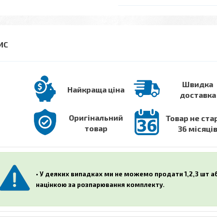
Швидка
Найкраща ціна
доставка
Оригінальний
Товар не ста
товар
36 місяці
• У деяких випадках ми не можемо продати 1,2,3 шт 
націнкою за розпарювання комплекту.