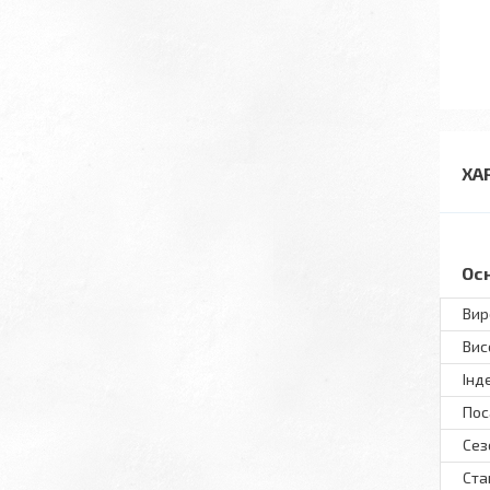
ХА
Ос
Вир
Вис
Інд
Пос
Сез
Ста