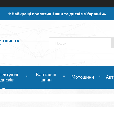
⭐️ Найкращі пропозиції шин та дисків в Україні 🚗
ИН ШИН ТА
"
лектуючі
Вантажні
Мотошини
Авт
 дисків
шини