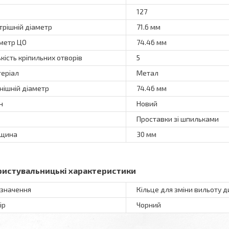
127
трішній діаметр
71.6 мм
метр ЦО
74.46 мм
ькість кріпильних отворів
5
еріал
Метал
нішній діаметр
74.46 мм
н
Новий
Проставки зі шпильками
вщина
30 мм
ристувальницькі характеристики
значення
Кільце для зміни вильоту д
ір
Чорний