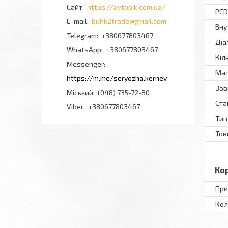
https://avtopik.com.ua/
PCD
buhk2trade@gmail.com
Вну
+380677803467
Діа
+380677803467
Кіл
Messenger
Мат
https://m.me/seryozha.kernev
Зов
Міський
(048) 735-72-80
Ста
Viber
+380677803467
Тип
То
Ко
При
Кол