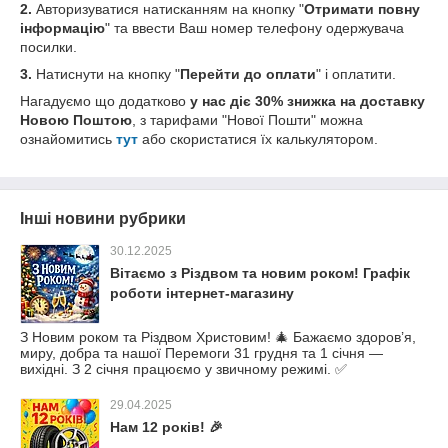
2.
Авторизуватися натисканням на кнопку "
Отримати повну
інформацію
" та ввести Ваш номер телефону одержувача
посилки.
3.
Натиснути на кнопку "
Перейти до оплати
" і оплатити.
Нагадуємо що додатково
у нас діє 30% знижка на доставку
Новою Поштою
, з тарифами "Нової Пошти" можна
ознайомитись
тут
або скористатися їх калькулятором.
Інші новини рубрики
30.12.2025
Вітаємо з Різдвом та новим роком! Графік
роботи інтернет-магазину
З Новим роком та Різдвом Христовим! 🎄 Бажаємо здоров’я,
миру, добра та нашої Перемоги 31 грудня та 1 січня —
вихідні. З 2 січня працюємо у звичному режимі. ✅
29.04.2025
Нам 12 років! 🎉