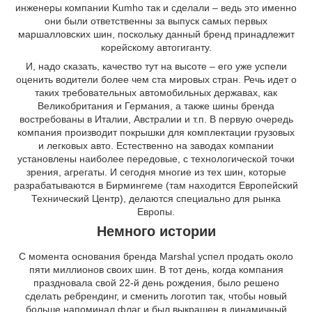
инженеры компании Kumho так и сделали – ведь это именно
они были ответственны за выпуск самых первых
маршалловских шин, поскольку данный бренд принадлежит
корейскому автогиганту.
И, надо сказать, качество тут на высоте – его уже успели
оценить водители более чем ста мировых стран. Речь идет о
таких требовательных автомобильных державах, как
Великобритания и Германия, а также шины бренда
востребованы в Италии, Австралии и т.п. В первую очередь
компания производит покрышки для комплектации грузовых
и легковых авто. Естественно на заводах компании
установлены наиболее передовые, с технологической точки
зрения, агрегаты. И сегодня многие из тех шин, которые
разрабатываются в Бирмингеме (там находится Европейский
Технический Центр), делаются специально для рынка
Европы.
Немного истории
С момента основания бренда Marshal успел продать около
пяти миллионов своих шин. В тот день, когда компания
праздновала свой 22-й день рождения, было решено
сделать ребрендинг, и сменить логотип так, чтобы новый
больше напоминал флаг и был выкрашен в динамичный