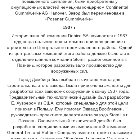
повышенного сцепления, были приобретены у
оккупационных властей немецким концерном Continental
Gummiwerke AG Hanover. Завод был переименован в
«Posener Gummiwerke».
1937 г.
История шинной компании Debica SA начинается в 1937
году, когда польское правительство приняло решение о
строительстве Центрального промышленного района. Одной
из центральных компаний этого района должно было стать
отделение шинной компании Stomil, расположенное в г.
Познань, которое разрабатывало производство для
вооруженных сил.
Город Дембица был выбран в качестве места для
строительства этого завода. Были привлечены эксперты для
разработки всех заводских сооружений к концу 1937 года.
Предварительный технологический дизайн был разработан
Е. Хуврером из США, который специально для этой цели
приехал в Польшу. Ему помогал Эдвард Вроблевски,
руководитель проектного департамента завода Stomil в г.
Познань. Окончательный технический дизайн был
разработан специалистами из американской компании
General Tire and Rubber Company вместе с тремя польскими
инженерами: Казимиром Обребски, Генриком Саганом и