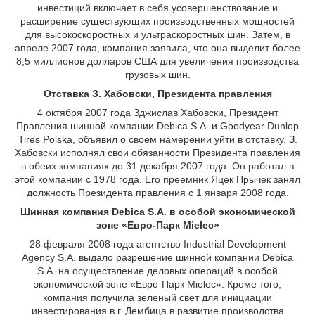
инвестиций включает в себя усовершенствование и
расширение существующих производственных мощностей
для высокоскоростных и ультраскоростных шин. Затем, в
апреле 2007 года, компания заявила, что она выделит более
8,5 миллионов долларов США для увеличения производства
грузовых шин.
Отставка З. Хабовски, Президента правления
4 октября 2007 года Зджислав Хабовски, Президент
Правления шинной компании Debica S.A. и Goodyear Dunlop
Tires Polska, объявил о своем намерении уйти в отставку. З.
Хабовски исполнял свои обязанности Президента правления
в обеих компаниях до 31 декабря 2007 года. Он работал в
этой компании с 1978 года. Его преемник Яцек Прычек занял
должность Президента правления с 1 января 2008 года.
Шинная компания Debica S.A. в особой экономической
зоне «Евро-Парк Mielec»
28 февраля 2008 года агентство Industrial Development
Agency S.A. выдало разрешение шинной компании Debica
S.A. на осуществление деловых операций в особой
экономической зоне «Евро-Парк Mielec». Кроме того,
компания получила зеленый свет для инициации
инвестирования в г. Дембица в развитие производства