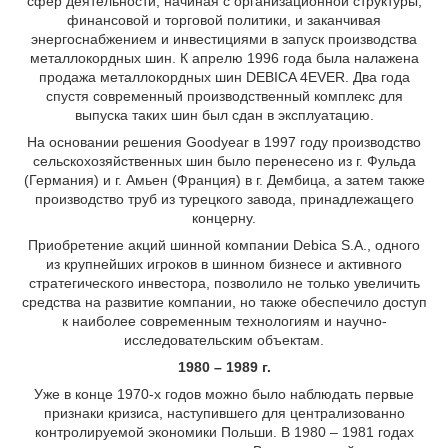
сфер деятельности, начиная с организационной структуры,
финансовой и торговой политики, и заканчивая
энергоснабжением и инвестициями в запуск производства
металлокордных шин. К апрелю 1996 года была налажена
продажа металлокордных шин DEBICA 4EVER. Два года
спустя современный производственный комплекс для
выпуска таких шин был сдан в эксплуатацию.
На основании решения Goodyear в 1997 году производство
сельскохозяйственных шин было перенесено из г. Фульда
(Германия) и г. Амьен (Франция) в г. Дембица, а затем также
производство труб из турецкого завода, принадлежащего
концерну.
Приобретение акций шинной компании Debica S.A., одного
из крупнейших игроков в шинном бизнесе и активного
стратегического инвестора, позволило не только увеличить
средства на развитие компании, но также обеспечило доступ
к наиболее современным технологиям и научно-
исследовательским объектам.
1980 – 1989 г.
Уже в конце 1970-х годов можно было наблюдать первые
признаки кризиса, наступившего для централизованно
контролируемой экономики Польши. В 1980 – 1981 годах